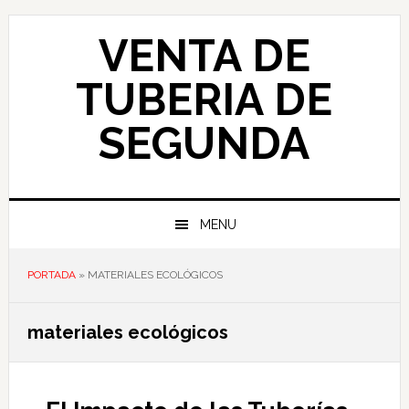
Skip
Skip
Skip
to
to
to
VENTA DE
primary
main
primary
navigation
content
sidebar
TUBERIA DE
SEGUNDA
MENU
PORTADA
»
MATERIALES ECOLÓGICOS
materiales ecológicos