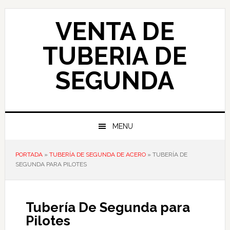
Skip
Skip
Skip
to
to
to
VENTA DE
primary
main
primary
navigation
content
sidebar
TUBERIA DE
SEGUNDA
MENU
PORTADA
»
TUBERÍA DE SEGUNDA DE ACERO
»
TUBERÍA DE
SEGUNDA PARA PILOTES
Tubería De Segunda para
Pilotes