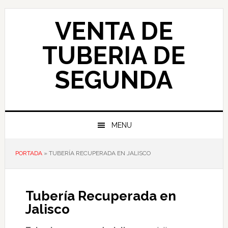
Skip
Skip
Skip
to
to
to
VENTA DE
primary
main
primary
navigation
content
sidebar
TUBERIA DE
SEGUNDA
MENU
PORTADA
»
TUBERÍA RECUPERADA EN JALISCO
Tubería Recuperada en
Jalisco