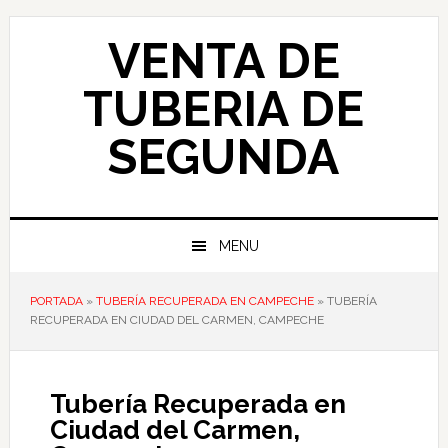
Skip
Skip
Skip
to
to
to
VENTA DE
primary
main
primary
navigation
content
sidebar
TUBERIA DE
SEGUNDA
MENU
PORTADA
»
TUBERÍA RECUPERADA EN CAMPECHE
»
TUBERÍA
RECUPERADA EN CIUDAD DEL CARMEN, CAMPECHE
Tubería Recuperada en
Ciudad del Carmen,