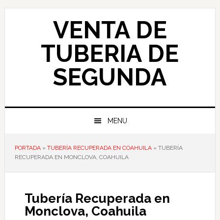
Skip
Skip
Skip
to
to
to
VENTA DE
primary
main
primary
navigation
content
sidebar
TUBERIA DE
SEGUNDA
MENU
PORTADA
»
TUBERÍA RECUPERADA EN COAHUILA
»
TUBERÍA
RECUPERADA EN MONCLOVA, COAHUILA
Tubería Recuperada en
Monclova, Coahuila