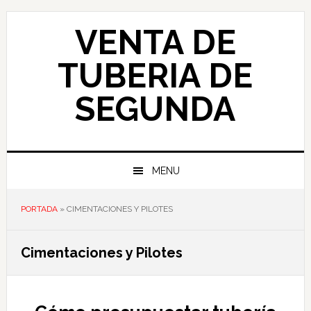
Skip
Skip
Skip
to
to
to
VENTA DE
primary
main
primary
navigation
content
sidebar
TUBERIA DE
SEGUNDA
MENU
PORTADA
»
CIMENTACIONES Y PILOTES
Cimentaciones y Pilotes