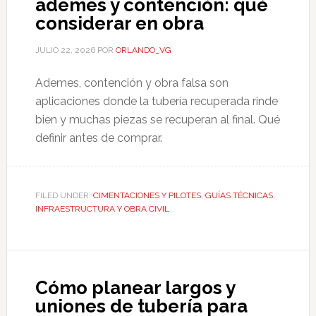
ademes y contención: qué
considerar en obra
JULIO 22, 2026
POR
ORLANDO_VG
Ademes, contención y obra falsa son
aplicaciones donde la tubería recuperada rinde
bien y muchas piezas se recuperan al final. Qué
definir antes de comprar.
FILED UNDER:
CIMENTACIONES Y PILOTES
,
GUÍAS TÉCNICAS
,
INFRAESTRUCTURA Y OBRA CIVIL
Cómo planear largos y
uniones de tubería para