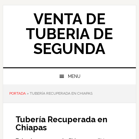
Skip
Skip
Skip
to
to
to
VENTA DE
primary
main
primary
navigation
content
sidebar
TUBERIA DE
SEGUNDA
MENU
PORTADA
»
TUBERÍA RECUPERADA EN CHIAPAS
Tubería Recuperada en
Chiapas