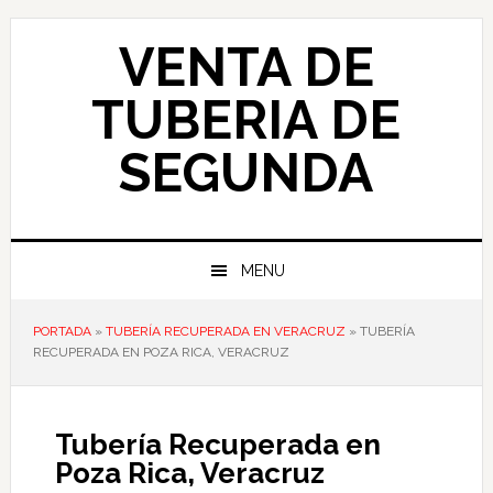
Skip
Skip
Skip
to
to
to
VENTA DE
primary
main
primary
navigation
content
sidebar
TUBERIA DE
SEGUNDA
MENU
PORTADA
»
TUBERÍA RECUPERADA EN VERACRUZ
»
TUBERÍA
RECUPERADA EN POZA RICA, VERACRUZ
Tubería Recuperada en
Poza Rica, Veracruz