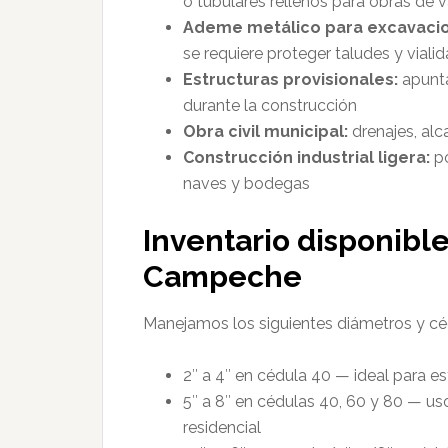
o tubulares rellenos para obras de v
Ademe metálico para excavaci
se requiere proteger taludes y vial
Estructuras provisionales:
apunta
durante la construcción
Obra civil municipal:
drenajes, alc
Construcción industrial ligera:
po
naves y bodegas
Inventario disponibl
Campeche
Manejamos los siguientes diámetros y céd
2″ a 4″ en cédula 40 — ideal para e
5″ a 8″ en cédulas 40, 60 y 80 — us
residencial