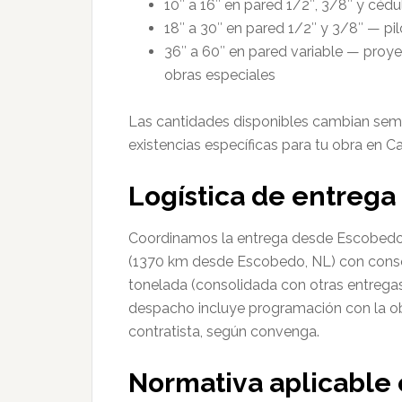
10″ a 16″ en pared 1/2″, 3/8″ y cédu
18″ a 30″ en pared 1/2″ y 3/8″ — pi
36″ a 60″ en pared variable — proy
obras especiales
Las cantidades disponibles cambian sema
existencias específicas para tu obra en
Logística de entreg
Coordinamos la entrega desde Escobedo,
(1370 km desde Escobedo, NL) con conso
tonelada (consolidada con otras entregas)
despacho incluye programación con la ob
contratista, según convenga.
Normativa aplicable