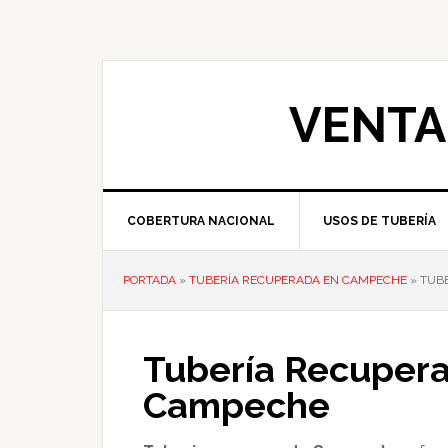
Skip
Skip
Skip
to
to
to
primary
main
primary
navigation
content
sidebar
VENTA
COBERTURA NACIONAL
USOS DE TUBERÍA
PORTADA
»
TUBERÍA RECUPERADA EN CAMPECHE
»
TUB
Tubería Recuper
Campeche