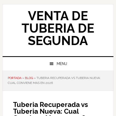
Skip
Skip
Skip
to
to
to
VENTA DE
primary
main
primary
navigation
content
sidebar
TUBERIA DE
SEGUNDA
MENU
PORTADA
»
BLOG
»
TUBERIA RECUPERADA VS TUBERIA NUEVA:
CUAL CONVIENE MAS EN 2026
Tuberia Recuperada vs
Tuberia Nueva: Cual