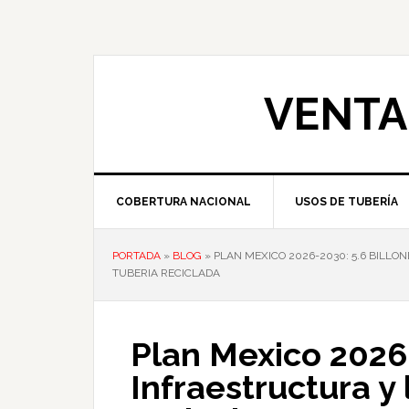
Skip
Skip
Skip
to
to
to
primary
main
primary
navigation
content
sidebar
VENTA
COBERTURA NACIONAL
USOS DE TUBERÍA
PORTADA
»
BLOG
»
PLAN MEXICO 2026-2030: 5.6 BILL
TUBERIA RECICLADA
Plan Mexico 2026-
Infraestructura y