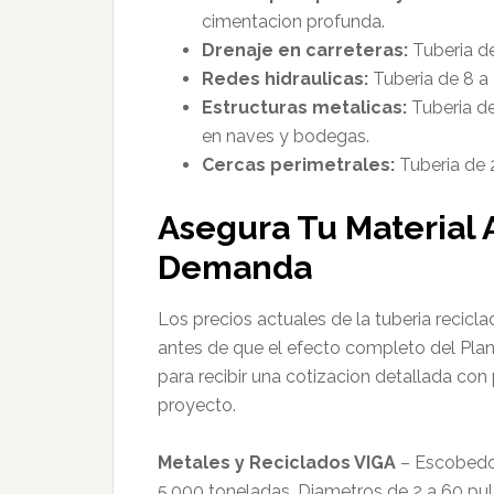
cimentacion profunda.
Drenaje en carreteras:
Tuberia de
Redes hidraulicas:
Tuberia de 8 a
Estructuras metalicas:
Tuberia de
en naves y bodegas.
Cercas perimetrales:
Tuberia de 2
Asegura Tu Material 
Demanda
Los precios actuales de la tuberia recic
antes de que el efecto completo del Pla
para recibir una cotizacion detallada con 
proyecto.
Metales y Reciclados VIGA
– Escobedo
5,000 toneladas. Diametros de 2 a 60 pul